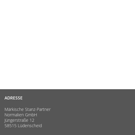
ADRESSE
Märkische Stanz-Partner
Normalien GmbH
Jüngerstraße 12
58515 Lüdenscheid